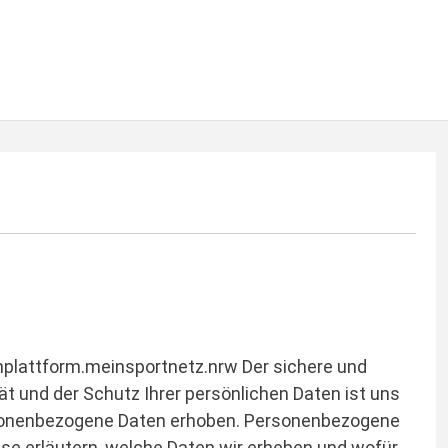
rnplattform.meinsportnetz.nrw Der sichere und
t und der Schutz Ihrer persönlichen Daten ist uns
ersonenbezogene Daten erhoben. Personenbezogene
ise erläutern, welche Daten wir erheben und wofür