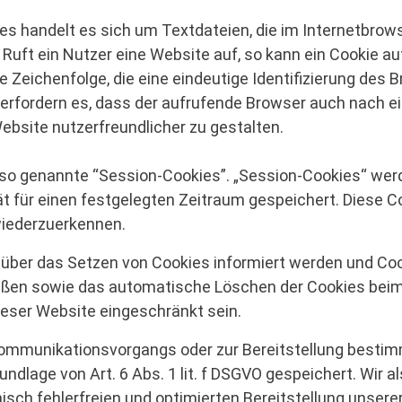
es handelt es sich um Textdateien, die im Internetbro
uft ein Nutzer eine Website auf, so kann ein Cookie a
he Zeichenfolge, die eine eindeutige Identifizierung de
e erfordern es, dass der aufrufende Browser auch nach e
ebsite nutzerfreundlicher zu gestalten.
 so genannte “Session-Cookies”. „Session-Cookies“ we
t für einen festgelegten Zeitraum gespeichert. Diese Co
wiederzuerkennen.
e über das Setzen von Cookies informiert werden und Coo
ießen sowie das automatische Löschen der Cookies beim 
ieser Website eingeschränkt sein.
Kommunikationsvorgangs oder zur Bereitstellung bestimm
undlage von Art. 6 Abs. 1 lit. f DSGVO gespeichert. Wir 
sch fehlerfreien und optimierten Bereitstellung unserer