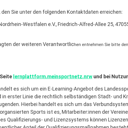
den Sie unter den folgenden Kontaktdaten erreichen:
rhein-Westfalen e.V., Friedrich-Alfred-Allee 25, 47055
gten der weiteren Verantwortlic
hen entnehmen Sie bitte de
 Seite
lernplattform.meinsportnetz.nrw
und bei Nutzun
ndelt es sich um ein E-Learning-Angebot des Landesspo
in erster Linie die rechtlich selbständigen Stadt- und 
jugenden. Hierbei handelt es sich um das Verbundsystem
organsierten Sports ist es, Mitarbeiter:innen der Vere
nes Qualifizierungs- und Lizenzsystems können Lizenzen,
ntlicher Anteil der Qualifizierungsmaßnahmen besteht m